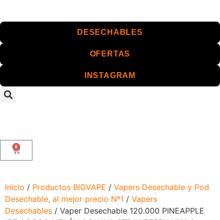
DESECHABLES
OFERTAS
INSTAGRAM
0
Inicio
/
Productos BIGVAPE
/
Vapers Desechable y Pod
Desechable, al mejor precio Nº1
/
Vapers
Desechables
/ Vaper Desechable 120.000 PINEAPPLE