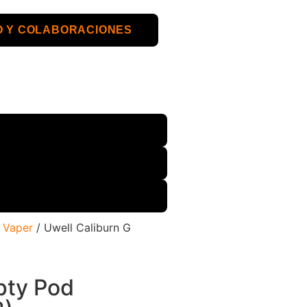
 Y COLABORACIONES
s Vaper
/ Uwell Caliburn G
pty Pod