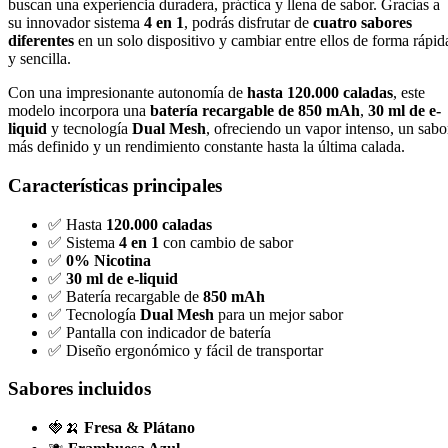
buscan una experiencia duradera, práctica y llena de sabor. Gracias a
su innovador sistema
4 en 1
, podrás disfrutar de
cuatro sabores
diferentes
en un solo dispositivo y cambiar entre ellos de forma rápid
y sencilla.
Con una impresionante autonomía de
hasta 120.000 caladas
, este
modelo incorpora una
batería recargable de 850 mAh
,
30 ml de e-
liquid
y tecnología
Dual Mesh
, ofreciendo un vapor intenso, un sabo
más definido y un rendimiento constante hasta la última calada.
Características principales
✅ Hasta
120.000 caladas
✅ Sistema
4 en 1
con cambio de sabor
✅
0% Nicotina
✅
30 ml de e-liquid
✅ Batería recargable de
850 mAh
✅ Tecnología
Dual Mesh
para un mejor sabor
✅ Pantalla con indicador de batería
✅ Diseño ergonómico y fácil de transportar
Sabores incluidos
🍓🍌
Fresa & Plátano