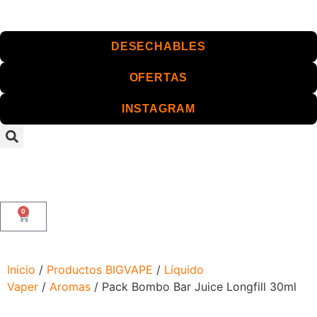
DESECHABLES
OFERTAS
INSTAGRAM
0
Inicio
/
Productos BIGVAPE
/
Líquido
Vaper
/
Aromas
/ Pack Bombo Bar Juice Longfill 30ml