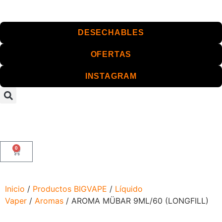
DESECHABLES
OFERTAS
INSTAGRAM
0
Inicio
/
Productos BIGVAPE
/
Líquido
Vaper
/
Aromas
/ AROMA MÜBAR 9ML/60 (LONGFILL)