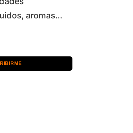
edades
uidos, aromas...
RIBIRME