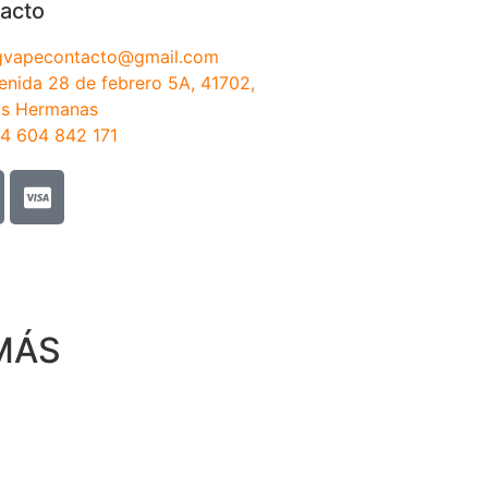
acto
gvapecontacto@gmail.com
enida 28 de febrero 5A, 41702,
s Hermanas
4 604 842 171
MÁS